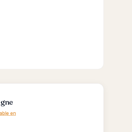
igne
able en