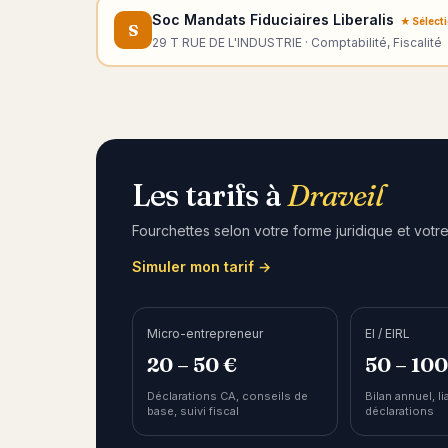
Soc Mandats Fiduciaires Liberalis
★ Sélect
S
29 T RUE DE L'INDUSTRIE · Comptabilité, Fiscalité
Les tarifs à
Draveil
Fourchettes selon votre forme juridique et votre
Simuler mon tarif →
Micro-entrepreneur
EI / EIRL
20 – 50 €
50 – 100
Déclarations CA, conseils de
Bilan annuel, li
base, suivi fiscal
déclarations