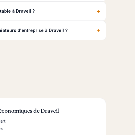
+
ble à Draveil ?
+
éateurs d'entreprise à Draveil ?
 économiques de Draveil
art
rs