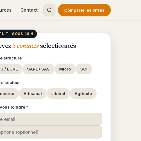
urces
Contact
Comparer les offres
UIT · SOUS 48 H
evez
3 contacts
sélectionnés
re structure
U / EURL
SARL / SAS
Micro
SCI
tre secteur
mmerce
Artisanat
Libéral
Agricole
 vous joindre ?