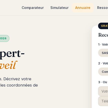
Comparateur
Simulateur
Annuaire
Resso
GRAT
Rec
 2026
1 · Vot
pert-
SAS
veil
2 · Vo
Co
e. Décrivez votre
3 · Où
 les coordonnées de