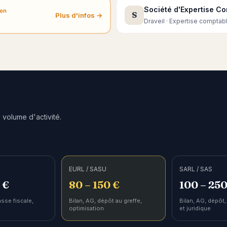
Société d'Expertise Co
ion
S
Plus d'infos →
Draveil · Expertise comptabl
 volume d'activité.
EURL / SASU
SARL / SAS
 €
80 – 150 €
100 – 250
asse fiscale,
Bilan, AG, dépôt au greffe,
Bilan, AG, dépôt,
optimisation
et juridique