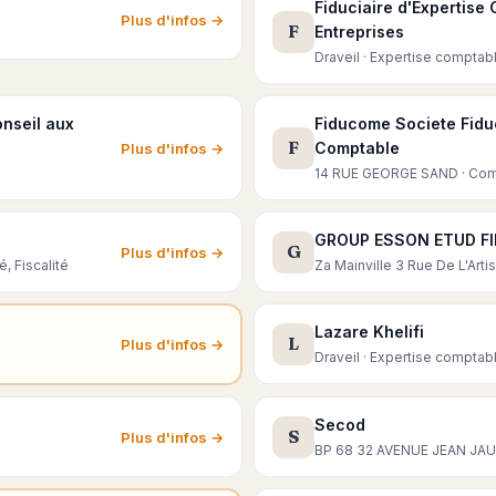
Fiduciaire d'Expertise
Plus d'infos →
F
Entreprises
Draveil · Expertise comptabl
onseil aux
Fiducome Societe Fiduc
F
Comptable
Plus d'infos →
14 RUE GEORGE SAND · Compt
GROUP ESSON ETUD FI
G
Plus d'infos →
, Fiscalité
Za Mainville 3 Rue De L'Arti
Lazare Khelifi
L
Plus d'infos →
Draveil · Expertise comptabl
Secod
S
Plus d'infos →
BP 68 32 AVENUE JEAN JAURE