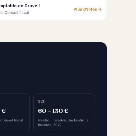
mptable de Draveil
Plus d'infos →
e, Conseil fiscal
SCI
 €
60 – 130 €
 conseil fiscal
Gestion locative, déclarations
fiscales, 2072