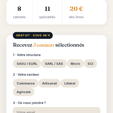
8
11
20 €
cabinets
spécialités
dès /mois
GRATUIT · SOUS 48 H
Recevez
3 contacts
sélectionnés
1 · Votre structure
SASU / EURL
SARL / SAS
Micro
SCI
2 · Votre secteur
Commerce
Artisanat
Libéral
Agricole
3 · Où vous joindre ?