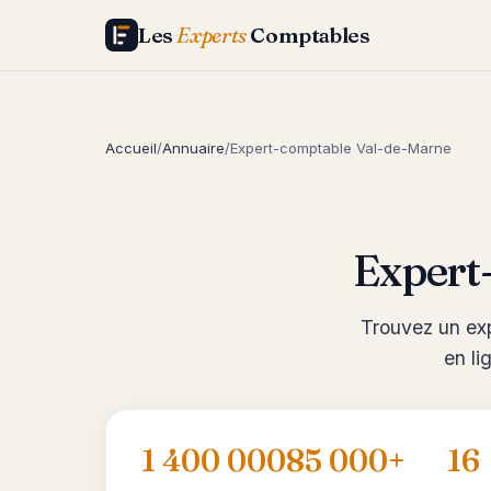
Les
Experts
Comptables
Accueil
/
Annuaire
/
Expert-comptable Val-de-Marne
Expert
Trouvez un exp
en li
1 400 000
85 000+
16