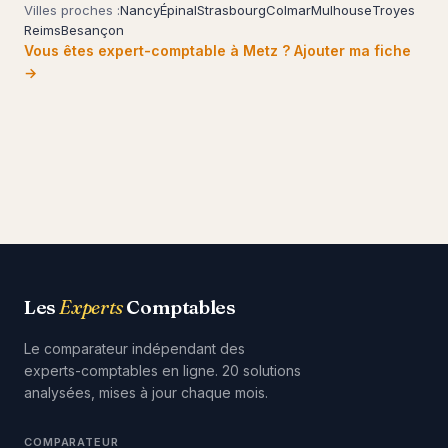
Villes proches :
Nancy
Épinal
Strasbourg
Colmar
Mulhouse
Troyes
Reims
Besançon
Vous êtes expert-comptable à Metz ? Ajouter ma fiche
→
Les
Experts
Comptables
Le comparateur indépendant des
experts-comptables en ligne. 20 solutions
analysées, mises à jour chaque mois.
COMPARATEUR