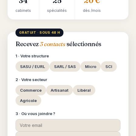
34
25
20 €
cabinets
spécialités
dès /mois
GRATUIT · SOUS 48 H
Recevez
3 contacts
sélectionnés
1 · Votre structure
SASU / EURL
SARL / SAS
Micro
SCI
2 · Votre secteur
Commerce
Artisanat
Libéral
Agricole
3 · Où vous joindre ?