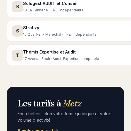
Sologest AUDIT et Conseil
S
10 La Tannerie · TPE, Indépendants
Stratizy
S
15 Quai Felix Marechal · TPE, Indépendants
Thémis Expertise et Audit
T
17 Avenue Foch · Audit, Expertise comptable
Les tarifs à
Metz
Fourchettes selon votre forme juridique et votre
volume d'activité.
Simuler mon tarif →