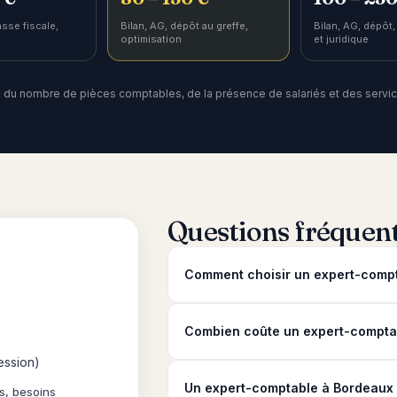
asse fiscale,
Bilan, AG, dépôt au greffe,
Bilan, AG, dépôt,
optimisation
et juridique
nd du nombre de pièces comptables, de la présence de salariés et des service
Questions fréquen
Comment choisir un expert-compt
Combien coûte un expert-comptab
ession)
Un expert-comptable à Bordeaux es
s, besoins