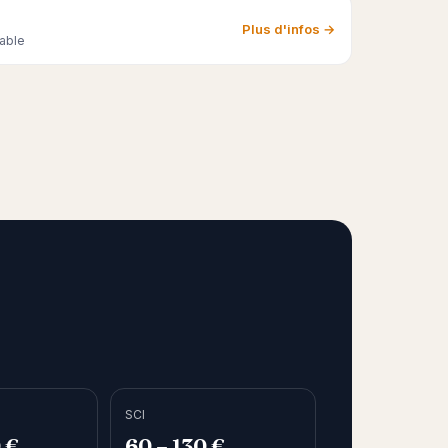
Plus d'infos →
able
SCI
 €
60 – 130 €