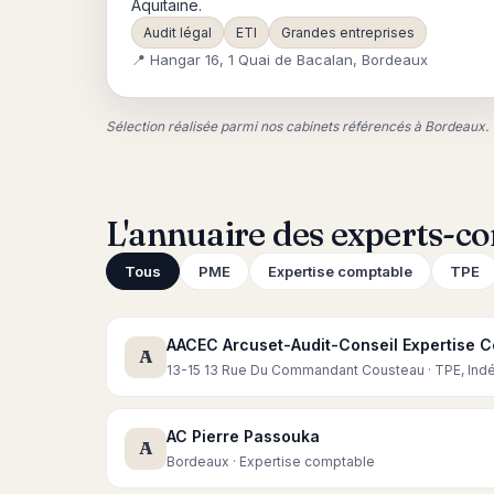
Aquitaine.
Audit légal
ETI
Grandes entreprises
📍 Hangar 16, 1 Quai de Bacalan, Bordeaux
Sélection réalisée parmi nos cabinets référencés à Bordeaux.
L'annuaire des experts-co
Tous
PME
Expertise comptable
TPE
AACEC Arcuset-Audit-Conseil Expertise 
A
13-15 13 Rue Du Commandant Cousteau · TPE, Ind
AC Pierre Passouka
A
Bordeaux · Expertise comptable