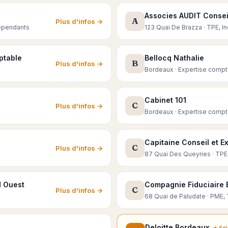
Associes AUDIT Conseil
A
Plus d'infos →
épendants
123 Quai De Brazza · TPE, 
ptable
Bellocq Nathalie
B
Plus d'infos →
Bordeaux · Expertise compt
Cabinet 101
C
Plus d'infos →
Bordeaux · Expertise compt
Capitaine Conseil et E
C
Plus d'infos →
87 Quai Des Queyries · TPE
d Ouest
Compagnie Fiduciaire
C
Plus d'infos →
68 Quai de Paludate · PME,
Deloitte Bordeaux
★ Sél