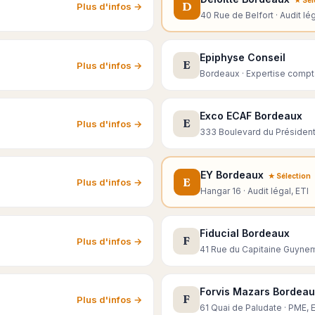
D
Plus d'infos →
40 Rue de Belfort · Audit lég
Epiphyse Conseil
E
Plus d'infos →
Bordeaux · Expertise compt
Exco ECAF Bordeaux
E
Plus d'infos →
333 Boulevard du Président
EY Bordeaux
★ Sélection
E
Plus d'infos →
Hangar 16 · Audit légal, ETI
Fiducial Bordeaux
F
Plus d'infos →
41 Rue du Capitaine Guyneme
Forvis Mazars Bordea
F
Plus d'infos →
61 Quai de Paludate · PME, 