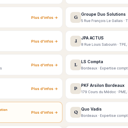
Groupe Duo Solutions
G
Plus d'infos →
5 Rue François Le Gallais ·
JPA ACTUS
J
Plus d'infos →
8 Rue Louis Sabourin · TPE
LS Compta
L
Plus d'infos →
es
Bordeaux · Expertise compt
PKF Arsilon Bordeaux
P
Plus d'infos →
179 Cours du Médoc · PME, 
Quo Vadis
ction
Q
Plus d'infos →
Bordeaux · Expertise compt