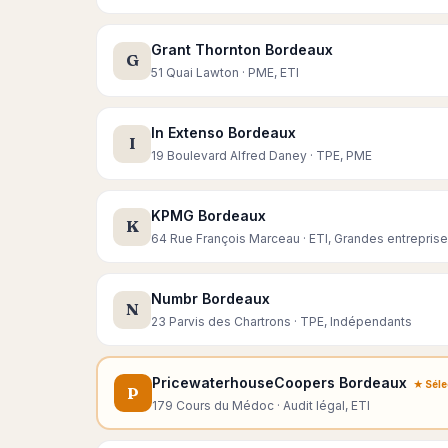
Grant Thornton Bordeaux
G
51 Quai Lawton · PME, ETI
In Extenso Bordeaux
I
19 Boulevard Alfred Daney · TPE, PME
KPMG Bordeaux
K
64 Rue François Marceau · ETI, Grandes entrepris
Numbr Bordeaux
N
23 Parvis des Chartrons · TPE, Indépendants
PricewaterhouseCoopers Bordeaux
★ Séle
P
179 Cours du Médoc · Audit légal, ETI