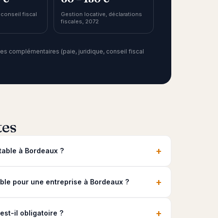
 conseil fiscal
Gestion locative, déclarations
fiscales, 2072
s complémentaires (paie, juridique, conseil fiscal
tes
+
able à Bordeaux ?
+
le pour une entreprise à Bordeaux ?
+
t-il obligatoire ?