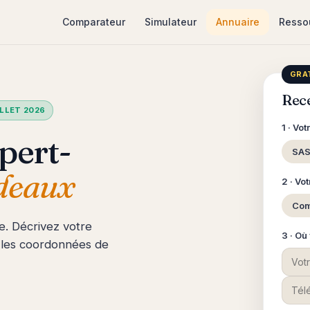
Comparateur
Simulateur
Annuaire
Resso
GRAT
Rec
ILLET 2026
1 · Vot
pert-
SAS
deaux
2 · Vo
Co
re. Décrivez votre
3 · Où
 les coordonnées de