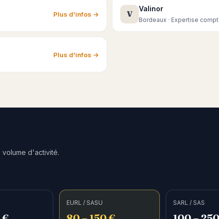
Valinor
V
Plus d'infos →
Bordeaux · Expertise compt
Plus d'infos →
 volume d'activité.
EURL / SASU
SARL / SAS
 €
80 – 150 €
100 – 250