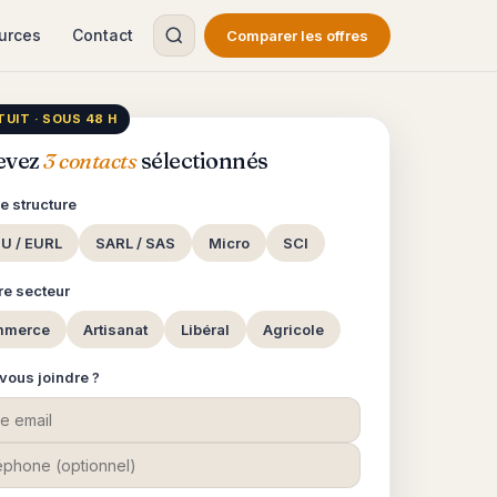
urces
Contact
Comparer les offres
UIT · SOUS 48 H
evez
3 contacts
sélectionnés
re structure
U / EURL
SARL / SAS
Micro
SCI
tre secteur
mmerce
Artisanat
Libéral
Agricole
 vous joindre ?