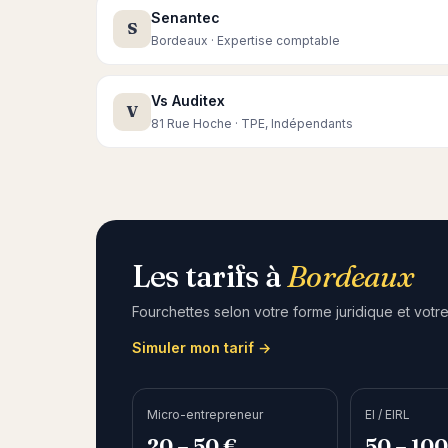
Senantec
S
Bordeaux · Expertise comptable
Vs Auditex
V
81 Rue Hoche · TPE, Indépendants
Les tarifs à
Bordeaux
Fourchettes selon votre forme juridique et votre
Simuler mon tarif →
Micro-entrepreneur
EI / EIRL
20 – 50 €
50 – 100