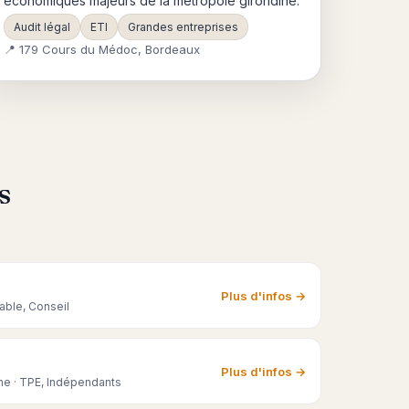
économiques majeurs de la métropole girondine.
Audit légal
ETI
Grandes entreprises
📍 179 Cours du Médoc, Bordeaux
s
Plus d'infos →
able, Conseil
Plus d'infos →
ne · TPE, Indépendants