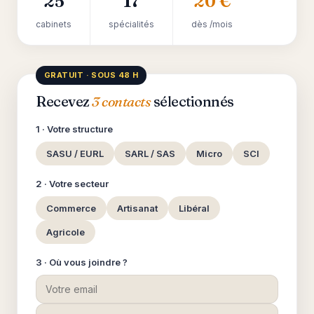
25
17
20 €
cabinets
spécialités
dès /mois
GRATUIT · SOUS 48 H
Recevez
3 contacts
sélectionnés
1 · Votre structure
SASU / EURL
SARL / SAS
Micro
SCI
2 · Votre secteur
Commerce
Artisanat
Libéral
Agricole
3 · Où vous joindre ?