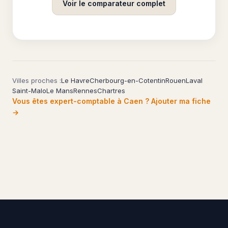
Voir le comparateur complet
Villes proches :
Le Havre
Cherbourg-en-Cotentin
Rouen
Laval
Saint-Malo
Le Mans
Rennes
Chartres
Vous êtes expert-comptable à Caen ? Ajouter ma fiche
→