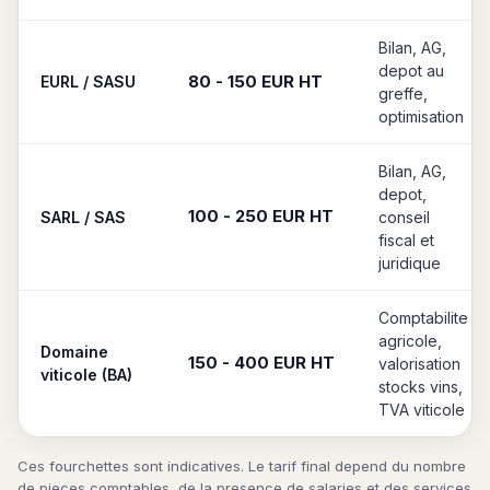
Bilan, AG,
depot au
80 - 150 EUR HT
EURL / SASU
greffe,
optimisation
Bilan, AG,
depot,
100 - 250 EUR HT
SARL / SAS
conseil
fiscal et
juridique
Comptabilite
agricole,
Domaine
150 - 400 EUR HT
valorisation
viticole (BA)
stocks vins,
TVA viticole
Ces fourchettes sont indicatives. Le tarif final depend du nombre
de pieces comptables, de la presence de salaries et des services