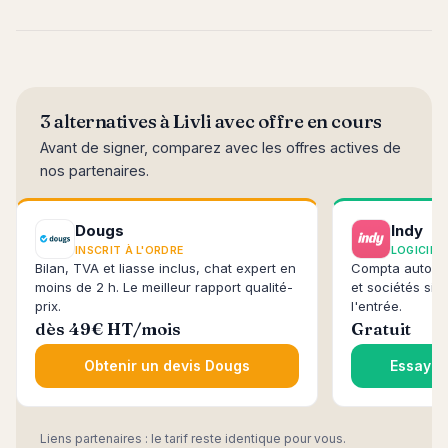
3 alternatives à Livli avec offre en cours
Avant de signer, comparez avec les offres actives de
nos partenaires.
Dougs
Indy
INSCRIT À L'ORDRE
LOGICIEL
Bilan, TVA et liasse inclus, chat expert en
Compta automa
moins de 2 h. Le meilleur rapport qualité-
et sociétés sim
prix.
l'entrée.
dès 49€ HT/mois
Gratuit
Obtenir un devis Dougs
Essayer
Liens partenaires : le tarif reste identique pour vous.