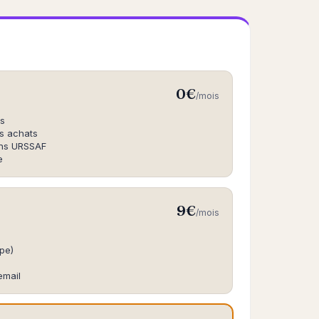
0€
/mois
és
es achats
ons URSSAF
e
9€
/mois
ipe)
email