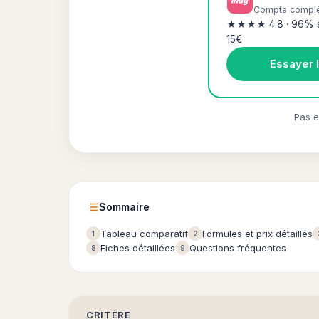
Compta complèt
★★★★ 4.8 · 96% sati
15€
Essayer 
Pas e
Sommaire
Tableau comparatif
Formules et prix détaillés
1
2
Fiches détaillées
Questions fréquentes
8
9
CRITÈRE