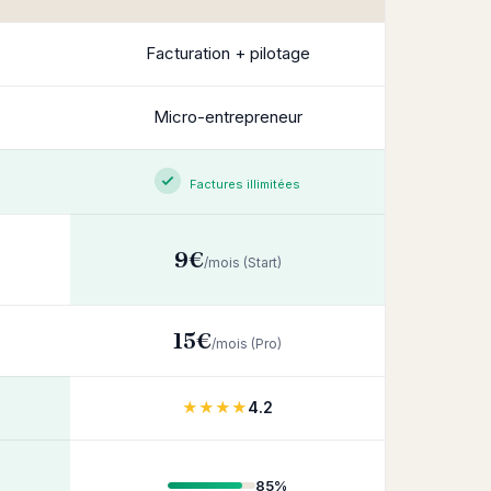
Facturation + pilotage
Micro-entrepreneur
Factures illimitées
9€
/mois (Start)
15€
/mois (Pro)
★★★★
4.2
85%