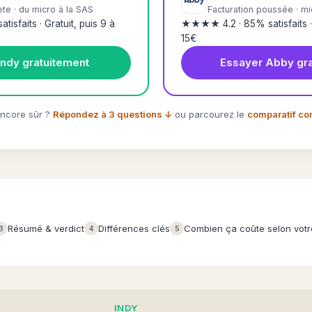
e · du micro à la SAS
Facturation poussée · mi
sfaits · Gratuit, puis 9 à
★★★★ 4.2 · 85% satisfaits · 
15€
Indy gratuitement
Essayer Abby gra
ncore sûr ?
Répondez à 3 questions ↓
ou parcourez le
comparatif co
Résumé & verdict
Différences clés
Combien ça coûte selon votr
3
4
5
INDY