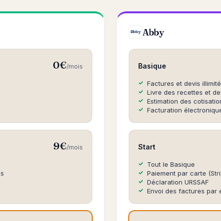
Abby
0€
Basique
/mois
Factures et devis illimit
Livre des recettes et d
Estimation des cotisati
Facturation électroniqu
9€
Start
/mois
Tout le Basique
es
Paiement par carte (Str
Déclaration URSSAF
Envoi des factures par 