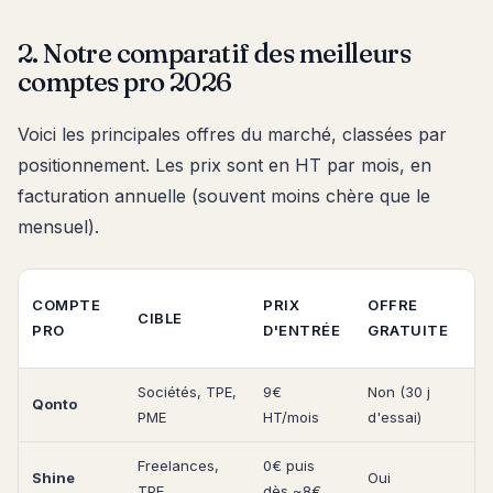
2. Notre comparatif des meilleurs
comptes pro 2026
Voici les principales offres du marché, classées par
positionnement. Les prix sont en HT par mois, en
facturation annuelle (souvent moins chère que le
mensuel).
D
COMPTE
PRIX
OFFRE
CIBLE
D
PRO
D'ENTRÉE
GRATUITE
C
Sociétés, TPE,
9€
Non (30 j
Qonto
O
PME
HT/mois
d'essai)
Freelances,
0€ puis
Shine
Oui
O
TPE
dès ~8€