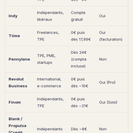
Indépendants,
Compte
Indy
Oui
N
libéraux
gratuit
Freelances,
0€ puis
Oui
Tiime
N
TPE
dès 17,99€
(facturation)
Dès 24€
TPE, PME,
Pennylane
(compta
Non
N
startups
incluse)
Revolut
International,
0€ puis
Oui (Pro)
N
Business
e-commerce
dès ~10€
Indépendants,
0€ puis
Finom
Oui (Solo)
O
TPE
dès ~21€
Blank /
Propulse
S
Indépendants
Dès ~8€
Non
(Crédit
l'