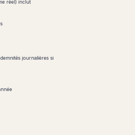
e réel) inclut
es
demnités journalières si
'année