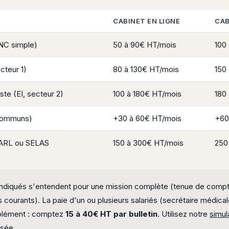
CABINET EN LIGNE
CAB
NC simple)
50 à 90€ HT/mois
100
cteur 1)
80 à 130€ HT/mois
150
ste (EI, secteur 2)
100 à 180€ HT/mois
180
 communs)
+30 à 60€ HT/mois
+60
LARL ou SELAS
150 à 300€ HT/mois
250
 indiqués s'entendent pour une mission complète (tenue de compta
ls courants). La paie d'un ou plusieurs salariés (secrétaire médica
pplément : comptez
15 à 40€ HT par bulletin
. Utilisez notre
simul
isée.