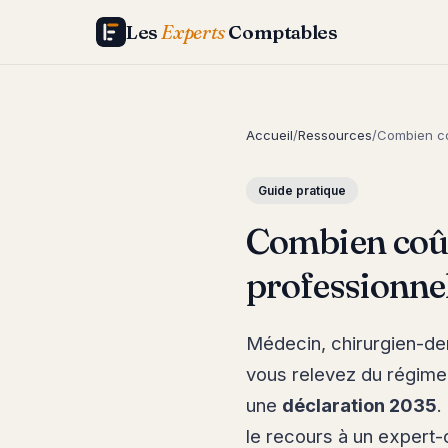
Les
Experts
Comptables
Accueil
/
Ressources
/
Combien co
Guide pratique
Combien coût
professionnel
Médecin, chirurgien-dent
vous relevez du régim
une
déclaration 2035
.
le recours à un exper