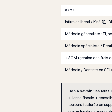
PROFIL
Infirmier libéral / Kiné (
EI
, B
Médecin généraliste (EI, se
Médecin spécialiste / Denti
+ SCM (gestion des frais
Médecin / Dentiste en SE
Bon à savoir :
les tarifs
+ liasse fiscale + consei
toujours facturée en su
une estimation personnal