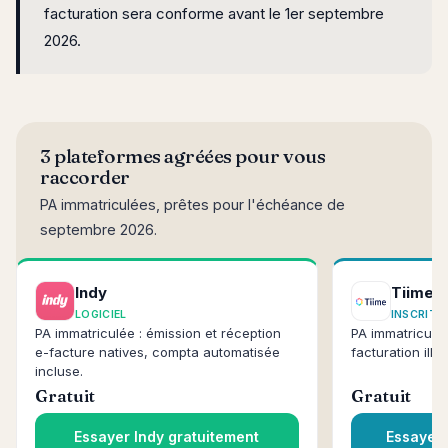
facturation sera conforme avant le 1er septembre
2026.
3 plateformes agréées pour vous
raccorder
PA immatriculées, prêtes pour l'échéance de
septembre 2026.
Indy
Tiime
LOGICIEL
INSCRIT 
PA immatriculée : émission et réception
PA immatriculé
e-facture natives, compta automatisée
facturation illim
incluse.
Gratuit
Gratuit
Essayer Indy gratuitement
Essayer 